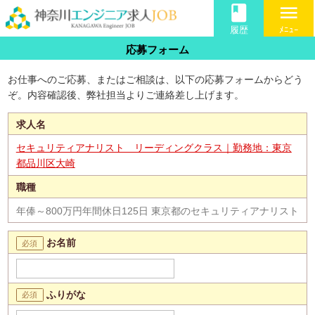
book
menu
履歴
ﾒﾆｭｰ
応募フォーム
お仕事へのご応募、またはご相談は、以下の応募フォームからどう
ぞ。内容確認後、弊社担当よりご連絡差し上げます。
求人名
セキュリティアナリスト リーディングクラス｜勤務地：東京
都品川区大崎
職種
年俸～800万円年間休日125日 東京都のセキュリティアナリスト
お名前
ふりがな