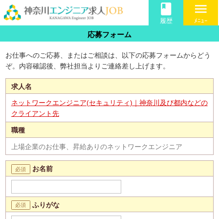
book
menu
履歴
ﾒﾆｭｰ
応募フォーム
お仕事へのご応募、またはご相談は、以下の応募フォームからどう
ぞ。内容確認後、弊社担当よりご連絡差し上げます。
求人名
ネットワークエンジニア(セキュリティ)｜神奈川及び都内などの
クライアント先
職種
上場企業のお仕事、昇給ありのネットワークエンジニア
お名前
ふりがな