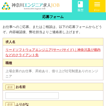
book
menu
履歴
ﾒﾆｭｰ
応募フォーム
お仕事へのご応募、またはご相談は、以下の応募フォームからどう
ぞ。内容確認後、弊社担当よりご連絡差し上げます。
求人名
リードソフトウェアエンジニア(サーバサイド)｜神奈川及び都内
などのクライアント先
職種
上場企業のお仕事、昇給あり、借り上げ社宅制度ありのエンジ
ニア
お名前
ふりがな