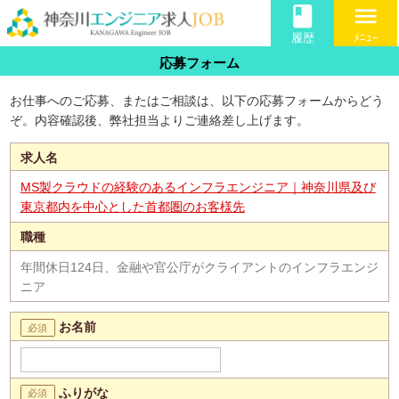
book
menu
履歴
ﾒﾆｭｰ
応募フォーム
お仕事へのご応募、またはご相談は、以下の応募フォームからどう
ぞ。内容確認後、弊社担当よりご連絡差し上げます。
求人名
MS製クラウドの経験のあるインフラエンジニア｜神奈川県及び
東京都内を中心とした首都圏のお客様先
職種
年間休日124日、金融や官公庁がクライアントのインフラエンジ
ニア
お名前
ふりがな