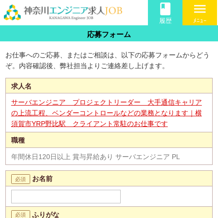
book
menu
履歴
ﾒﾆｭｰ
応募フォーム
お仕事へのご応募、またはご相談は、以下の応募フォームからどう
ぞ。内容確認後、弊社担当よりご連絡差し上げます。
求人名
サーバエンジニア プロジェクトリーダー 大手通信キャリア
の上流工程、ベンダーコントロールなどの業務となります｜横
須賀市YRP野比駅 クライアント常駐のお仕事です
職種
年間休日120日以上 賞与昇給あり サーバエンジニア PL
お名前
ふりがな