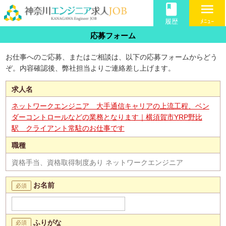
book
menu
履歴
ﾒﾆｭｰ
応募フォーム
お仕事へのご応募、またはご相談は、以下の応募フォームからどう
ぞ。内容確認後、弊社担当よりご連絡差し上げます。
求人名
ネットワークエンジニア 大手通信キャリアの上流工程、ベン
ダーコントロールなどの業務となります｜横須賀市YRP野比
駅 クライアント常駐のお仕事です
職種
資格手当、資格取得制度あり ネットワークエンジニア
お名前
ふりがな