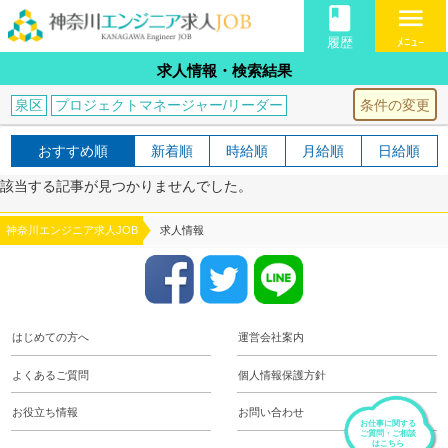
book
menu
履歴
ﾒﾆｭｰ
求人情報・検索結果
条件の変更
泉区
プロジェクトマネージャー/リーダー
おすすめ順
新着順
時給順
月給順
日給順
該当する記事が見つかりませんでした。
神奈川エンジニア求人JOB
求人情報
はじめての方へ
運営会社案内
よくあるご質問
個人情報保護方針
お役立ち情報
お問い合わせ
お仕事に関する
ご質問・ご相談
はこちら