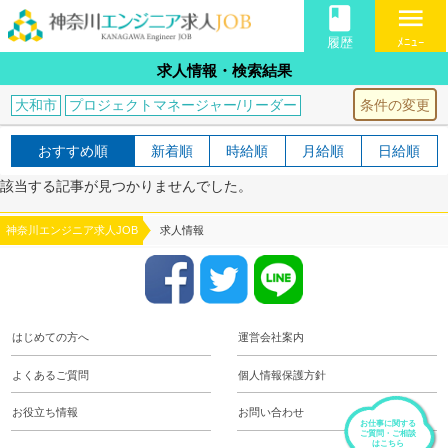
book
menu
履歴
ﾒﾆｭｰ
求人情報・検索結果
条件の変更
大和市
プロジェクトマネージャー/リーダー
おすすめ順
新着順
時給順
月給順
日給順
該当する記事が見つかりませんでした。
神奈川エンジニア求人JOB
求人情報
はじめての方へ
運営会社案内
よくあるご質問
個人情報保護方針
お役立ち情報
お問い合わせ
お仕事に関する
ご質問・ご相談
はこちら