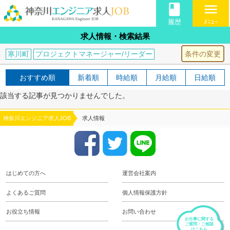
book
menu
履歴
ﾒﾆｭｰ
求人情報・検索結果
条件の変更
寒川町
プロジェクトマネージャー/リーダー
おすすめ順
新着順
時給順
月給順
日給順
該当する記事が見つかりませんでした。
神奈川エンジニア求人JOB
求人情報
はじめての方へ
運営会社案内
よくあるご質問
個人情報保護方針
お役立ち情報
お問い合わせ
お仕事に関する
ご質問・ご相談
はこちら