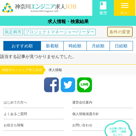
book
menu
履歴
ﾒﾆｭｰ
求人情報・検索結果
条件の変更
南足柄市
プロジェクトマネージャー/リーダー
おすすめ順
新着順
時給順
月給順
日給順
該当する記事が見つかりませんでした。
神奈川エンジニア求人JOB
求人情報
はじめての方へ
運営会社案内
よくあるご質問
個人情報保護方針
お役立ち情報
お問い合わせ
お仕事に関する
ご質問・ご相談
はこちら