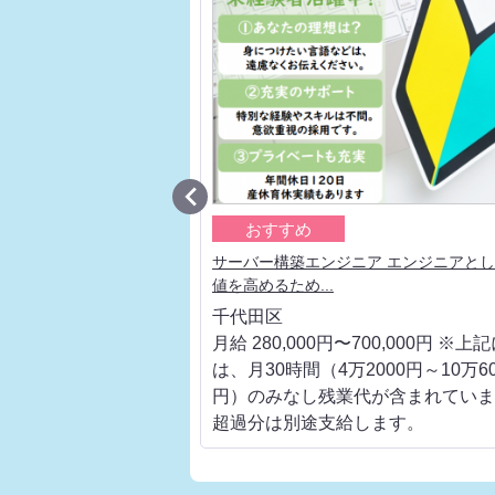

おすすめ
手通信キャリアの上流工
サーバー構築エンジニア エンジニアと
値を高めるため...
千代田区
700,000円 ※上記に
月給 280,000円〜700,000円 ※上
000円～10万6000
は、月30時間（4万2000円～10万60
代が含まれています。
円）のみなし残業代が含まれていま
します。
超過分は別途支給します。