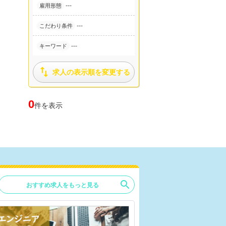
---
雇用形態
---
こだわり条件
---
キーワード

求人の表示順を変更する
0
件を表示
search
おすすめ求人をもっと見る