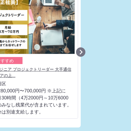

おすすめ
おすすめ
ンジニア プロジェクトリーダー 大手通信
ネットワークエンジニア
の上...
流工程、ベンダ...
田区
千代田区
80,000円〜700,000円 ※上記に
月給 280,000円〜700
30時間（4万2000円～10万6000
は、月30時間（4万200
のみなし残業代が含まれています。
円）のみなし残業代が
分は別途支給します。
超過分は別途支給しま