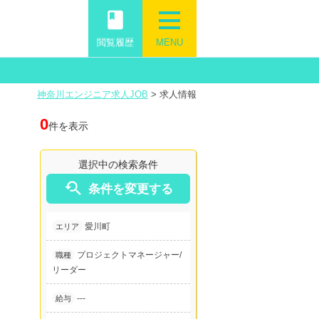
book
閲覧履歴
MENU
神奈川エンジニア求人JOB
>
求人情報
0
件を表示
選択中の検索条件

条件を変更する
愛川町
エリア
プロジェクトマネージャー/
職種
リーダー
---
給与