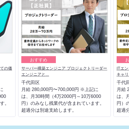
おすすめ
しての価
サーバー構築エンジニア プロジェクトリーダー
ITエ
エンジニアと...
キャリア
千代田区
千代
記に
月給 280,000円〜700,000円 ※上記に
月給 2
00
は、月30時間（4万2000円～10万6000
は、月
す。
円）のみなし残業代が含まれています。
円）
超過分は別途支給します。
超過