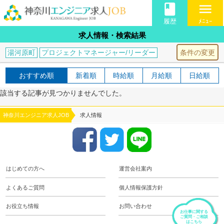
book
menu
履歴
ﾒﾆｭｰ
求人情報・検索結果
条件の変更
湯河原町
プロジェクトマネージャー/リーダー
おすすめ順
新着順
時給順
月給順
日給順
該当する記事が見つかりませんでした。
神奈川エンジニア求人JOB
求人情報
はじめての方へ
運営会社案内
よくあるご質問
個人情報保護方針
お役立ち情報
お問い合わせ
お仕事に関する
ご質問・ご相談
はこちら