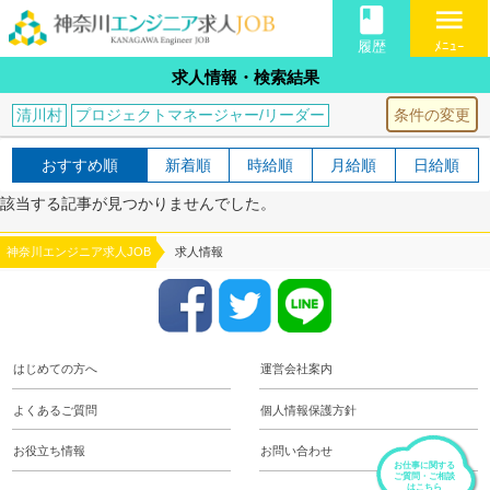
book
menu
履歴
ﾒﾆｭｰ
求人情報・検索結果
条件の変更
清川村
プロジェクトマネージャー/リーダー
おすすめ順
新着順
時給順
月給順
日給順
該当する記事が見つかりませんでした。
神奈川エンジニア求人JOB
求人情報
はじめての方へ
運営会社案内
よくあるご質問
個人情報保護方針
お役立ち情報
お問い合わせ
お仕事に関する
ご質問・ご相談
はこちら