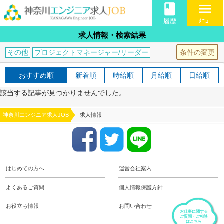
book
menu
履歴
ﾒﾆｭｰ
求人情報・検索結果
条件の変更
その他
プロジェクトマネージャー/リーダー
おすすめ順
新着順
時給順
月給順
日給順
該当する記事が見つかりませんでした。
神奈川エンジニア求人JOB
求人情報
はじめての方へ
運営会社案内
よくあるご質問
個人情報保護方針
お役立ち情報
お問い合わせ
お仕事に関する
ご質問・ご相談
はこちら