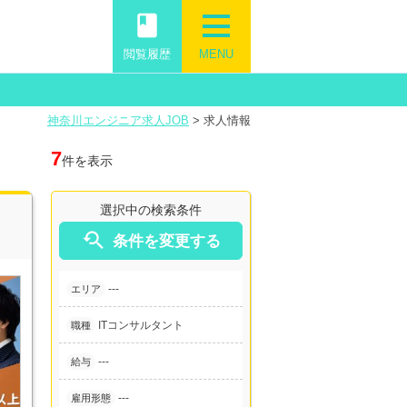
book
閲覧履歴
MENU
神奈川エンジニア求人JOB
>
求人情報
7
件を表示
選択中の検索条件

条件を変更する
---
エリア
ITコンサルタント
職種
---
給与
---
雇用形態