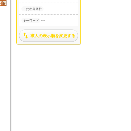
---
こだわり条件
---
キーワード

求人の表示順を変更する