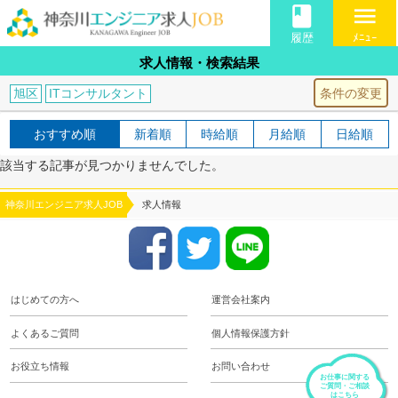
book
menu
履歴
ﾒﾆｭｰ
求人情報・検索結果
条件の変更
旭区
ITコンサルタント
おすすめ順
新着順
時給順
月給順
日給順
該当する記事が見つかりませんでした。
神奈川エンジニア求人JOB
求人情報
はじめての方へ
運営会社案内
よくあるご質問
個人情報保護方針
お役立ち情報
お問い合わせ
お仕事に関する
ご質問・ご相談
はこちら