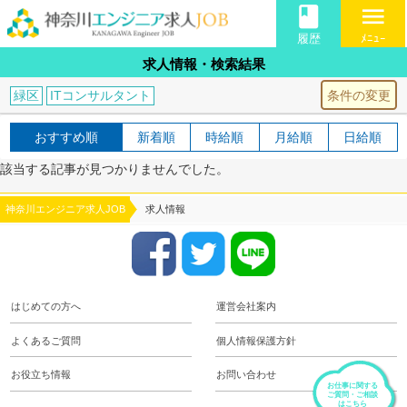
book
menu
履歴
ﾒﾆｭｰ
求人情報・検索結果
条件の変更
緑区
ITコンサルタント
おすすめ順
新着順
時給順
月給順
日給順
該当する記事が見つかりませんでした。
神奈川エンジニア求人JOB
求人情報
はじめての方へ
運営会社案内
よくあるご質問
個人情報保護方針
お役立ち情報
お問い合わせ
お仕事に関する
ご質問・ご相談
はこちら