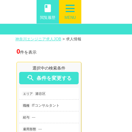
book
閲覧履歴
MENU
神奈川エンジニア求人JOB
>
求人情報
0
件を表示
選択中の検索条件

条件を変更する
瀬谷区
エリア
ITコンサルタント
職種
---
給与
---
雇用形態