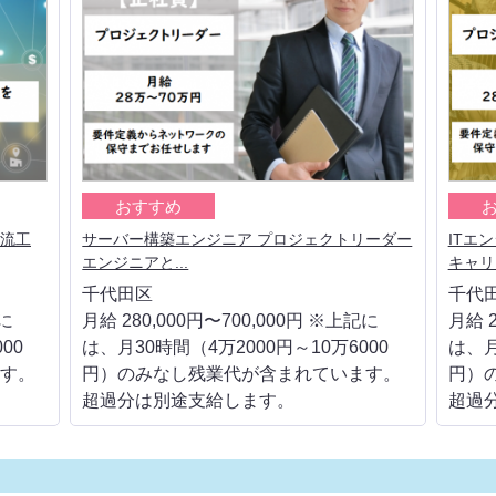
おすすめ
上流工
サーバー構築エンジニア プロジェクトリーダー
ITエ
エンジニアと...
キャリア
千代田区
千代
記に
月給 280,000円〜700,000円 ※上記に
月給 2
00
は、月30時間（4万2000円～10万6000
は、月
す。
円）のみなし残業代が含まれています。
円）
超過分は別途支給します。
超過