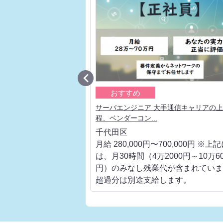

おすすめ
ロジェクトリーダー 大手
サーバエンジニア 大手通信キャリアの
程、ベンダーコン...
千代田区
700,000円 ※上記に
月給 280,000円〜700,000円 ※上
000円～10万6000
は、月30時間（4万2000円～10万60
代が含まれています。
円）のみなし残業代が含まれていま
します。
超過分は別途支給します。