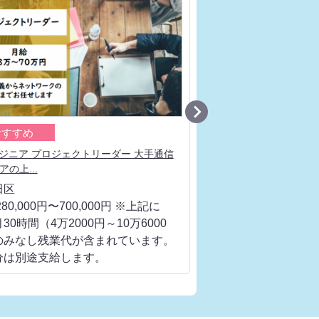

おすすめ
おすすめ
ンジニア プロジェクトリーダー 大手通信
ネットワークエンジニア
の上...
エンジニアと...
田区
千代田区
80,000円〜700,000円 ※上記に
月給 280,000円〜700
30時間（4万2000円～10万6000
は、月30時間（4万200
のみなし残業代が含まれています。
円）のみなし残業代が
分は別途支給します。
超過分は別途支給しま