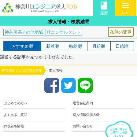
book
menu
履歴
ﾒﾆｭｰ
求人情報・検索結果
条件の変更
神奈川県その他地域
ITコンサルタント
おすすめ順
新着順
時給順
月給順
日給順
該当する記事が見つかりませんでした。
神奈川エンジニア求人JOB
求人情報
はじめての方へ
運営会社案内
よくあるご質問
個人情報保護方針
お役立ち情報
お問い合わせ
お仕事に関する
ご質問・ご相談
はこちら