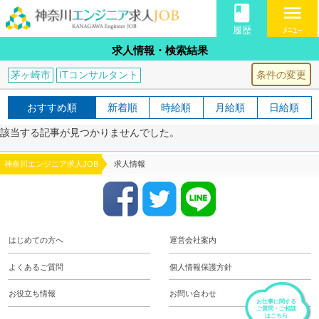
book
menu
履歴
ﾒﾆｭｰ
求人情報・検索結果
条件の変更
茅ヶ崎市
ITコンサルタント
おすすめ順
新着順
時給順
月給順
日給順
該当する記事が見つかりませんでした。
神奈川エンジニア求人JOB
求人情報
はじめての方へ
運営会社案内
よくあるご質問
個人情報保護方針
お役立ち情報
お問い合わせ
お仕事に関する
ご質問・ご相談
はこちら