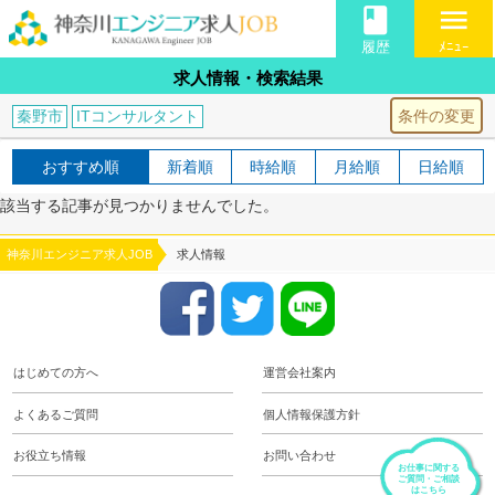
book
menu
履歴
ﾒﾆｭｰ
求人情報・検索結果
条件の変更
秦野市
ITコンサルタント
おすすめ順
新着順
時給順
月給順
日給順
該当する記事が見つかりませんでした。
神奈川エンジニア求人JOB
求人情報
はじめての方へ
運営会社案内
よくあるご質問
個人情報保護方針
お役立ち情報
お問い合わせ
お仕事に関する
ご質問・ご相談
はこちら