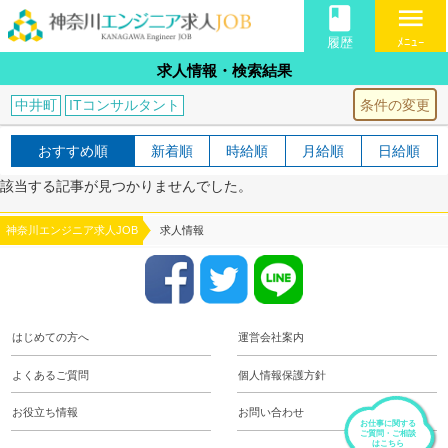
book
menu
履歴
ﾒﾆｭｰ
求人情報・検索結果
条件の変更
中井町
ITコンサルタント
おすすめ順
新着順
時給順
月給順
日給順
該当する記事が見つかりませんでした。
神奈川エンジニア求人JOB
求人情報
はじめての方へ
運営会社案内
よくあるご質問
個人情報保護方針
お役立ち情報
お問い合わせ
お仕事に関する
ご質問・ご相談
はこちら