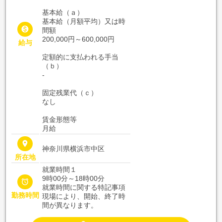
基本給（ａ）
基本給（月額平均）又は時

間額
200,000円～600,000円
給与
定額的に支払われる手当
（ｂ）
-
固定残業代（ｃ）
なし
賃金形態等
月給
place
神奈川県横浜市中区
所在地
就業時間１
9時00分～18時00分

就業時間に関する特記事項
勤務時間
現場により、開始、終了時
間が異なります。