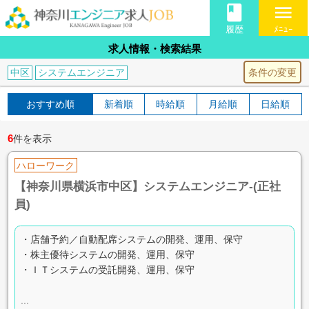
book
menu
履歴
ﾒﾆｭｰ
求人情報・検索結果
条件の変更
中区
システムエンジニア
おすすめ順
新着順
時給順
月給順
日給順
6
件を表示
ハローワーク
【神奈川県横浜市中区】システムエンジニア-(正社
員)
・店舗予約／自動配席システムの開発、運用、保守
・株主優待システムの開発、運用、保守
・ＩＴシステムの受託開発、運用、保守
...