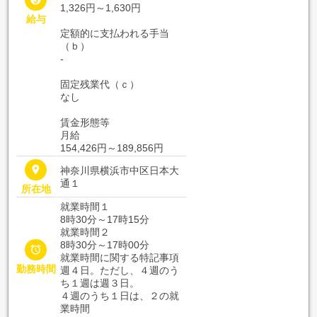
1,326円～1,630円
給与
定額的に支払われる手当
（ｂ）
-
固定残業代（ｃ）
なし
賃金形態等
月給
154,426円～189,856円
place
神奈川県横浜市中区日本大
通１
所在地
就業時間１
8時30分～17時15分
就業時間２
8時30分～17時00分

就業時間に関する特記事項
勤務時間
週４日。ただし、４週のう
ち１週は週３日。
４週のうち１日は、２の就
業時間