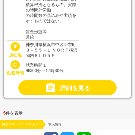
積算根拠となるもの。実際
の時間外労働
の時間数の見込みや実績を
示すものではない。
賃金形態等
月給
神奈川県横浜市中区羽衣町
place
３－５５－１ ＶＯＲＴ横浜
所在地
関内ＢＬＤ５Ｆ

就業時間１
9時00分～17時30分
勤務時間

詳細を見る
6
件を表示
神奈川エンジニア求人JOB
求人情報