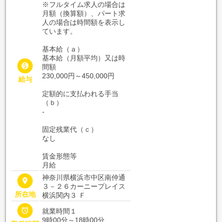
※フルタイム求人の場合は
月額（換算額）、パート求
人の場合は時間額を表示し
ています。
基本給（ａ）
基本給（月額平均）又は時

間額
230,000円～450,000円
給与
定額的に支払われる手当
（ｂ）
-
固定残業代（ｃ）
なし
賃金形態等
月給
神奈川県横浜市中区南仲通
place
３－２６カーニープレイス
所在地
横浜関内３ Ｆ

就業時間１
9時00分～18時00分