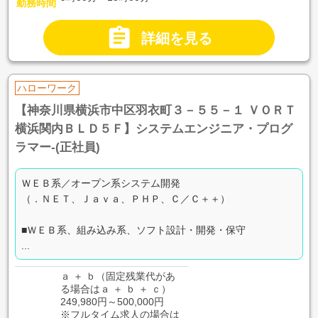
勤務時間

詳細を見る
ハローワーク
【神奈川県横浜市中区羽衣町３－５５－１ ＶＯＲＴ
横浜関内ＢＬＤ５Ｆ】システムエンジニア・プログ
ラマー-(正社員)
ＷＥＢ系／オープン系システム開発
（．ＮＥＴ、Ｊａｖａ、ＰＨＰ、Ｃ／Ｃ＋＋）
■ＷＥＢ系、組み込み系、ソフト設計・開発・保守
...
ａ ＋ ｂ（固定残業代があ
る場合はａ ＋ ｂ ＋ ｃ）
249,980円～500,000円
※フルタイム求人の場合は