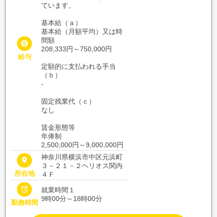
ています。
基本給（ａ）
基本給（月額平均）又は時
間額

208,333円～750,000円
給与
定額的に支払われる手当
（ｂ）
-
固定残業代（ｃ）
なし
賃金形態等
年俸制
2,500,000円～9,000,000円
神奈川県横浜市中区元浜町
place
３－２１－２ヘリオス関内
所在地
４Ｆ

就業時間１
9時00分～18時00分
勤務時間