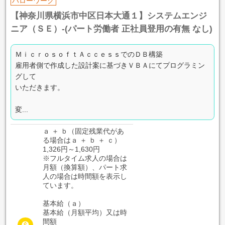
ハローワーク
【神奈川県横浜市中区日本大通１】システムエンジ
ニア（ＳＥ）-(パート労働者 正社員登用の有無 なし)
ＭｉｃｒｏｓｏｆｔＡｃｃｅｓｓでのＤＢ構築
雇用者側で作成した設計案に基づきＶＢＡにてプログラミン
グして
いただきます。
変...
ａ ＋ ｂ（固定残業代があ
る場合はａ ＋ ｂ ＋ ｃ）
1,326円～1,630円
※フルタイム求人の場合は
月額（換算額）、パート求
人の場合は時間額を表示し
ています。
基本給（ａ）
基本給（月額平均）又は時
間額
