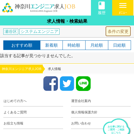
book
menu
履歴
ﾒﾆｭｰ
求人情報・検索結果
条件の変更
瀬谷区
システムエンジニア
おすすめ順
新着順
時給順
月給順
日給順
該当する記事が見つかりませんでした。
神奈川エンジニア求人JOB
求人情報
はじめての方へ
運営会社案内
よくあるご質問
個人情報保護方針
お役立ち情報
お問い合わせ
お仕事に関する
ご質問・ご相談
はこちら