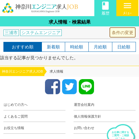
book
menu
履歴
ﾒﾆｭｰ
求人情報・検索結果
条件の変更
三浦市
システムエンジニア
おすすめ順
新着順
時給順
月給順
日給順
該当する記事が見つかりませんでした。
神奈川エンジニア求人JOB
求人情報
はじめての方へ
運営会社案内
よくあるご質問
個人情報保護方針
お役立ち情報
お問い合わせ
お仕事に関する
ご質問・ご相談
はこちら