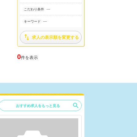
---
こだわり条件
---
キーワード

求人の表示順を変更する
0
件を表示
search
おすすめ求人をもっと見る