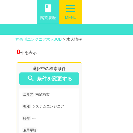
book
閲覧履歴
MENU
神奈川エンジニア求人JOB
>
求人情報
0
件を表示
選択中の検索条件

条件を変更する
南足柄市
エリア
システムエンジニア
職種
---
給与
---
雇用形態