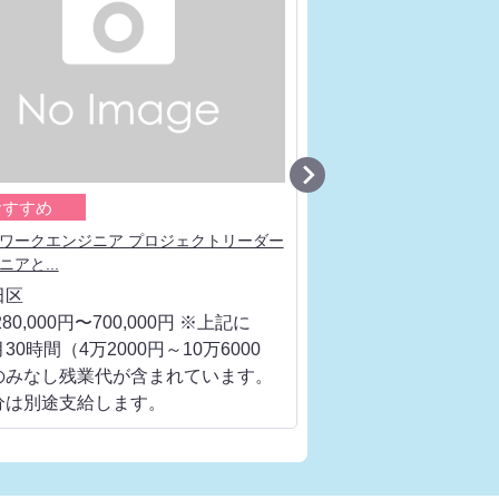

おすすめ
おすすめ
ワークエンジニア プロジェクトリーダー
ネットワークエンジニア
アと...
流工程、ベンダ...
田区
千代田区
80,000円〜700,000円 ※上記に
月給 280,000円〜700
30時間（4万2000円～10万6000
は、月30時間（4万200
のみなし残業代が含まれています。
円）のみなし残業代が
分は別途支給します。
超過分は別途支給しま