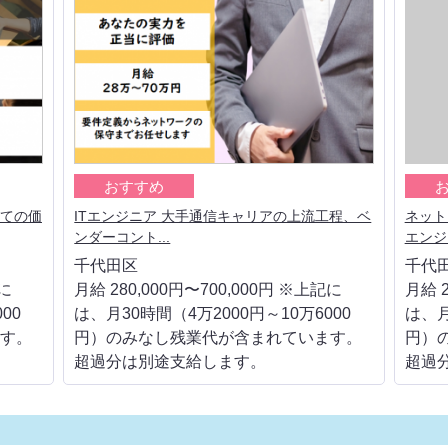
おすすめ
しての価
ITエンジニア 大手通信キャリアの上流工程、ベ
ネット
ンダーコント...
エンジニ
千代田区
千代
記に
月給 280,000円〜700,000円 ※上記に
月給 2
00
は、月30時間（4万2000円～10万6000
は、月
す。
円）のみなし残業代が含まれています。
円）
超過分は別途支給します。
超過