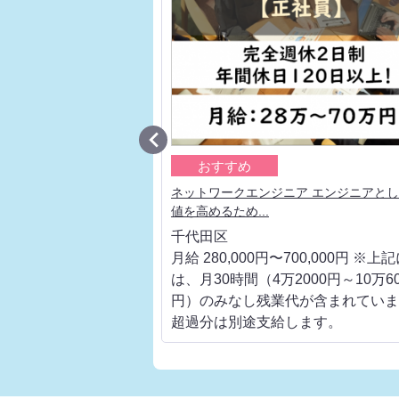

おすすめ
 大手通信キャリアの上流
ネットワークエンジニア エンジニアと
値を高めるため...
千代田区
700,000円 ※上記に
月給 280,000円〜700,000円 ※上
000円～10万6000
は、月30時間（4万2000円～10万60
代が含まれています。
円）のみなし残業代が含まれていま
します。
超過分は別途支給します。