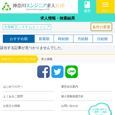
book
menu
履歴
ﾒﾆｭｰ
求人情報・検索結果
条件の変更
大井町
システムエンジニア
おすすめ順
新着順
時給順
月給順
日給順
該当する記事が見つかりませんでした。
神奈川エンジニア求人JOB
求人情報
はじめての方へ
運営会社案内
よくあるご質問
個人情報保護方針
お役立ち情報
お問い合わせ
お仕事に関する
ご質問・ご相談
はこちら