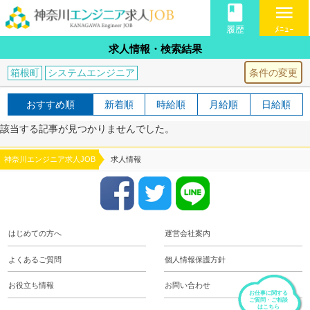
book
menu
履歴
ﾒﾆｭｰ
求人情報・検索結果
条件の変更
箱根町
システムエンジニア
おすすめ順
新着順
時給順
月給順
日給順
該当する記事が見つかりませんでした。
神奈川エンジニア求人JOB
求人情報
はじめての方へ
運営会社案内
よくあるご質問
個人情報保護方針
お役立ち情報
お問い合わせ
お仕事に関する
ご質問・ご相談
はこちら