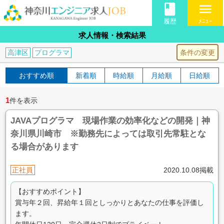
book
menu
履歴
ﾒﾆｭｰ
求人情報・検索結果
条件の変更
高津区
プログラマ
おすすめ順
新着順
時給順
月給順
日給順
1
件を表示
JAVAプログラマ 現場作業の効率化などの開発｜神
奈川県川崎市 ※勤務先によっては取引先常駐とな
る場合があります
正社員
2020.10.08掲載
【おすすめポイント】
賞与年２回、昇給年１回としっかりとあなたの仕事を評価し
ます。