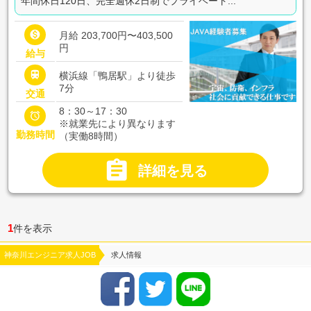
年間休日120日、完全週休2日制でプライベート...

月給 203,700円〜403,500
円
給与

横浜線「鴨居駅」より徒歩
7分
交通
8：30～17：30

※就業先により異なります
勤務時間
（実働8時間）

詳細を見る
1
件を表示
神奈川エンジニア求人JOB
求人情報