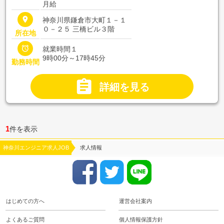
月給
place
神奈川県鎌倉市大町１－１
０－２５ 三橋ビル３階
所在地

就業時間１
9時00分～17時45分
勤務時間

詳細を見る
1
件を表示
神奈川エンジニア求人JOB
求人情報
はじめての方へ
運営会社案内
よくあるご質問
個人情報保護方針