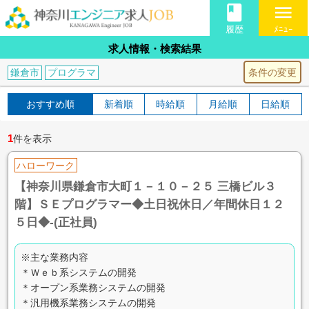
book
menu
履歴
ﾒﾆｭｰ
求人情報・検索結果
条件の変更
鎌倉市
プログラマ
おすすめ順
新着順
時給順
月給順
日給順
1
件を表示
ハローワーク
【神奈川県鎌倉市大町１－１０－２５ 三橋ビル３
階】ＳＥプログラマー◆土日祝休日／年間休日１２
５日◆-(正社員)
※主な業務内容
＊Ｗｅｂ系システムの開発
＊オープン系業務システムの開発
＊汎用機系業務システムの開発