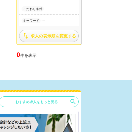
---
こだわり条件
---
キーワード

求人の表示順を変更する
0
件を表示
search
おすすめ求人をもっと見る