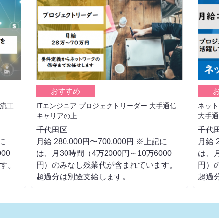
おすすめ
上流工
ITエンジニア プロジェクトリーダー 大手通信
ネット
キャリアの上...
大手通信
千代田区
千代
記に
月給 280,000円〜700,000円 ※上記に
月給 2
00
は、月30時間（4万2000円～10万6000
は、月
す。
円）のみなし残業代が含まれています。
円）
超過分は別途支給します。
超過