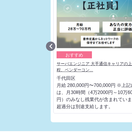

おすすめ
アエンジニア インフラネ
サーバエンジニア 大手通信キャリアの
程、ベンダーコン...
千代田区
700,000円 ※上記に
月給 280,000円〜700,000円 ※上
000円～10万6000
は、月30時間（4万2000円～10万60
代が含まれています。
円）のみなし残業代が含まれていま
します。
超過分は別途支給します。