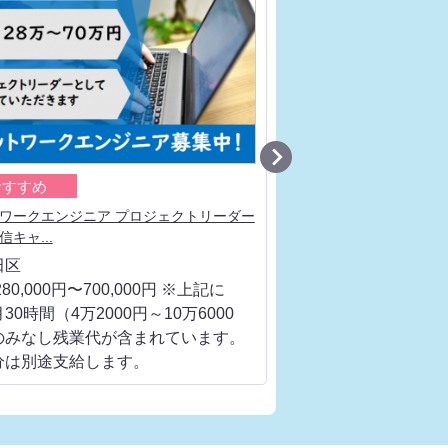

おすすめ
おすすめ
ワークエンジニア プロジェクトリーダー
ネットワークエンジニア
キャ...
流工程、ベンダ...
田区
千代田区
80,000円〜700,000円 ※上記に
月給 280,000円〜700
30時間（4万2000円～10万6000
は、月30時間（4万200
のみなし残業代が含まれています。
円）のみなし残業代が
分は別途支給します。
超過分は別途支給しま