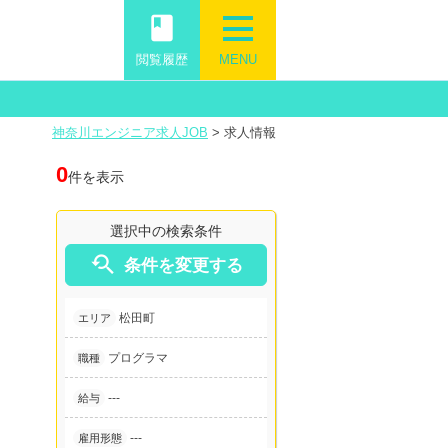
book
閲覧履歴
MENU
神奈川エンジニア求人JOB
>
求人情報
0
件を表示
選択中の検索条件

条件を変更する
松田町
エリア
プログラマ
職種
---
給与
---
雇用形態