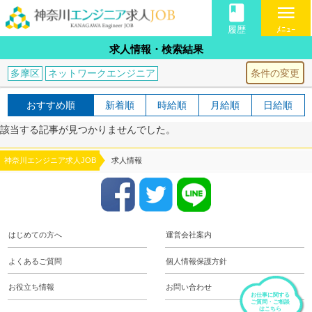
book
menu
履歴
ﾒﾆｭｰ
求人情報・検索結果
条件の変更
多摩区
ネットワークエンジニア
おすすめ順
新着順
時給順
月給順
日給順
該当する記事が見つかりませんでした。
神奈川エンジニア求人JOB
求人情報
はじめての方へ
運営会社案内
よくあるご質問
個人情報保護方針
お役立ち情報
お問い合わせ
お仕事に関する
ご質問・ご相談
はこちら