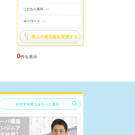
---
こだわり条件
---
キーワード

求人の表示順を変更する
0
件を表示
search
おすすめ求人をもっと見る