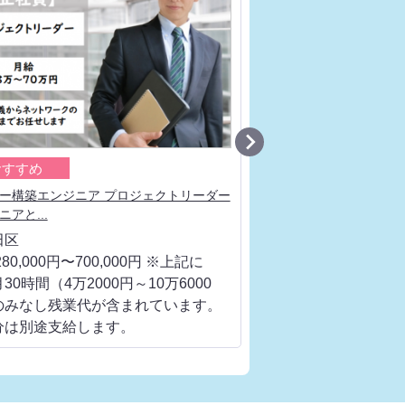

おすすめ
おすすめ
ー構築エンジニア プロジェクトリーダー
システム開発要件定義 
アと...
工程、ベンダー...
田区
千代田区
80,000円〜700,000円 ※上記に
月給 280,000円〜700
30時間（4万2000円～10万6000
は、月30時間（4万200
のみなし残業代が含まれています。
円）のみなし残業代が
分は別途支給します。
超過分は別途支給しま