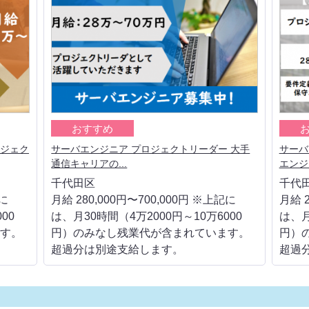
おすすめ
ロジェク
サーバエンジニア プロジェクトリーダー 大手
サーバ
通信キャリアの...
エンジニ
千代田区
千代
記に
月給 280,000円〜700,000円 ※上記に
月給 2
00
は、月30時間（4万2000円～10万6000
は、月
す。
円）のみなし残業代が含まれています。
円）
超過分は別途支給します。
超過