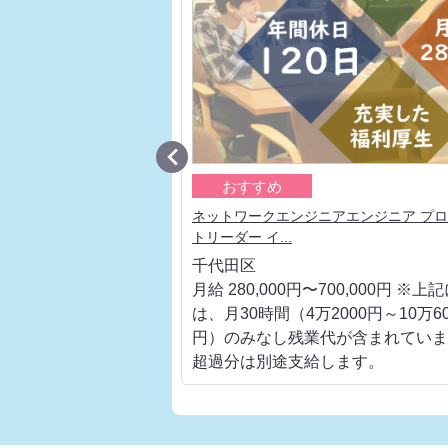

おすすめ
通信キャリアの上流工程、ベ
ネットワークエンジニアエンジニア プ
トリーダー イ...
千代田区
700,000円 ※上記に
月給 280,000円〜700,000円 ※上
000円～10万6000
は、月30時間（4万2000円～10万60
代が含まれています。
円）のみなし残業代が含まれていま
します。
超過分は別途支給します。