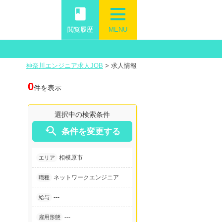
book
閲覧履歴
MENU
神奈川エンジニア求人JOB
>
求人情報
0
件を表示
選択中の検索条件

条件を変更する
相模原市
エリア
ネットワークエンジニア
職種
---
給与
---
雇用形態