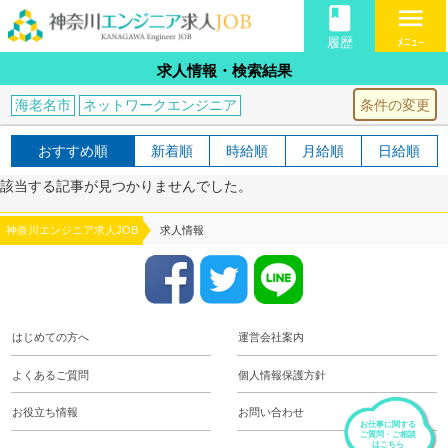
book
menu
履歴
ﾒﾆｭｰ
求人情報・検索結果
条件の変更
海老名市
ネットワークエンジニア
おすすめ順
新着順
時給順
月給順
日給順
該当する記事が見つかりませんでした。
神奈川エンジニア求人JOB
求人情報
はじめての方へ
運営会社案内
よくあるご質問
個人情報保護方針
お役立ち情報
お問い合わせ
お仕事に関する
ご質問・ご相談
はこちら