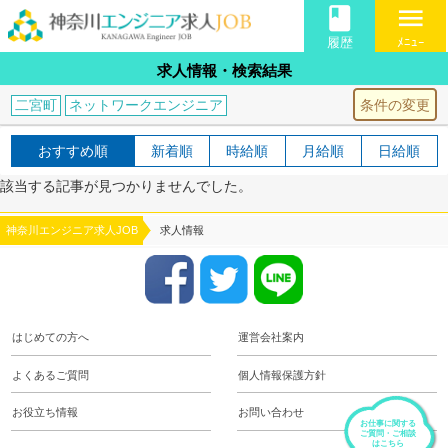
book
menu
履歴
ﾒﾆｭｰ
求人情報・検索結果
条件の変更
二宮町
ネットワークエンジニア
おすすめ順
新着順
時給順
月給順
日給順
該当する記事が見つかりませんでした。
神奈川エンジニア求人JOB
求人情報
はじめての方へ
運営会社案内
よくあるご質問
個人情報保護方針
お役立ち情報
お問い合わせ
お仕事に関する
ご質問・ご相談
はこちら