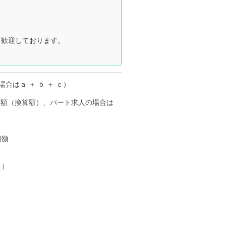
も歓迎しております。
合はａ ＋ ｂ ＋ ｃ）
月額（換算額）、パート求人の場合は
間額
ｂ）