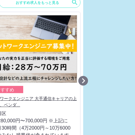
search
おすすめ求人をもっと見る

おすすめ
おすすめ
ワークエンジニア 大手通信キャリアの上
ネットワークエンジニア
、ベンダ...
流工程、ベンダ...
田区
千代田区
80,000円〜700,000円 ※上記に
月給 280,000円〜700
30時間（4万2000円～10万6000
は、月30時間（4万200