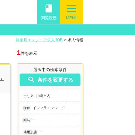
book
閲覧履歴
MENU
神奈川エンジニア求人JOB
>
求人情報
1
件を表示
選択中の検索条件

エ
条件を変更する
川崎市内
エリア
インフラエンジニア
職種
---
給与
---
雇用形態