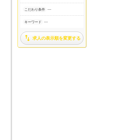
---
こだわり条件
---
キーワード

求人の表示順を変更する