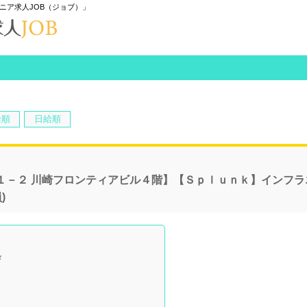
ニア求人JOB（ジョブ）」
給順
日給順
１－２ 川崎フロンティアビル４階】【Ｓｐｌｕｎｋ】インフラ
)
び
。