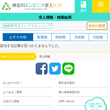
book
menu
履歴
ﾒﾆｭｰ
求人情報・検索結果
条件の変更
相模原市
インフラエンジニア
おすすめ順
新着順
時給順
月給順
日給順
該当する記事が見つかりませんでした。
神奈川エンジニア求人JOB
求人情報
はじめての方へ
運営会社案内
よくあるご質問
個人情報保護方針
お役立ち情報
お問い合わせ
お仕事に関する
ご質問・ご相談
はこちら