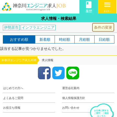
book
menu
履歴
ﾒﾆｭｰ
求人情報・検索結果
条件の変更
伊勢原市
インフラエンジニア
おすすめ順
新着順
時給順
月給順
日給順
該当する記事が見つかりませんでした。
神奈川エンジニア求人JOB
求人情報
はじめての方へ
運営会社案内
よくあるご質問
個人情報保護方針
お役立ち情報
お問い合わせ
お仕事に関する
ご質問・ご相談
はこちら