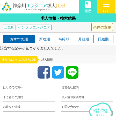
book
menu
履歴
ﾒﾆｭｰ
求人情報・検索結果
条件の変更
二宮町
インフラエンジニア
おすすめ順
新着順
時給順
月給順
日給順
該当する記事が見つかりませんでした。
神奈川エンジニア求人JOB
求人情報
はじめての方へ
運営会社案内
よくあるご質問
個人情報保護方針
お役立ち情報
お問い合わせ
お仕事に関する
ご質問・ご相談
はこちら