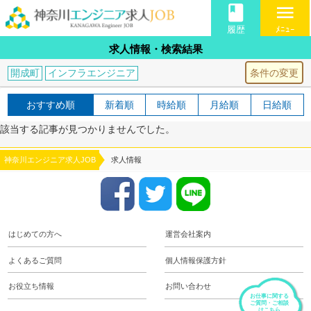
book
menu
履歴
ﾒﾆｭｰ
求人情報・検索結果
条件の変更
開成町
インフラエンジニア
おすすめ順
新着順
時給順
月給順
日給順
該当する記事が見つかりませんでした。
神奈川エンジニア求人JOB
求人情報
はじめての方へ
運営会社案内
よくあるご質問
個人情報保護方針
お役立ち情報
お問い合わせ
お仕事に関する
ご質問・ご相談
はこちら