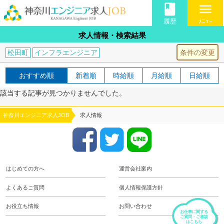
book
menu
履歴
ﾒﾆｭｰ
求人情報・検索結果
条件の変更
松田町
インフラエンジニア
おすすめ順
新着順
時給順
月給順
日給順
該当する記事が見つかりませんでした。
神奈川エンジニア求人JOB
求人情報
はじめての方へ
運営会社案内
よくあるご質問
個人情報保護方針
お役立ち情報
お問い合わせ
お仕事に関する
ご質問・ご相談
はこちら