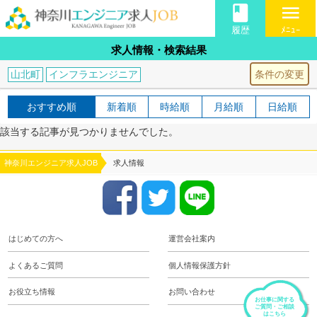
book
menu
履歴
ﾒﾆｭｰ
求人情報・検索結果
条件の変更
山北町
インフラエンジニア
おすすめ順
新着順
時給順
月給順
日給順
該当する記事が見つかりませんでした。
神奈川エンジニア求人JOB
求人情報
はじめての方へ
運営会社案内
よくあるご質問
個人情報保護方針
お役立ち情報
お問い合わせ
お仕事に関する
ご質問・ご相談
はこちら