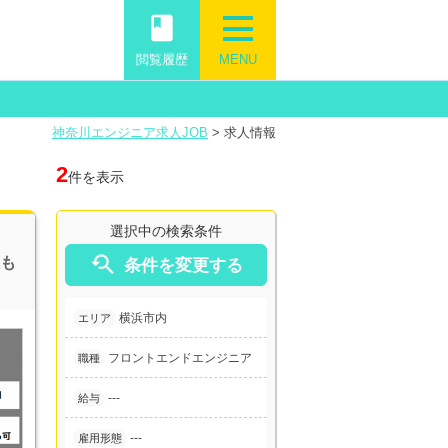
book
閲覧履歴
MENU
神奈川エンジニア求人JOB
>
求人情報
2
件を表示
選択中の検索条件

性も
条件を変更する
横浜市内
エリア
フロントエンドエンジニア
職種
---
給与
---
雇用形態