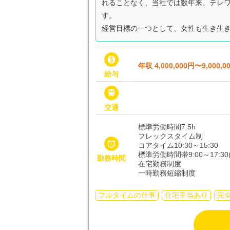
れることなく、当社では数年来、テレ
す。
経営目標の一つとして、女性も生き生き

年収 4,000,000円〜9,000,0
給与

交通
標準労働時間7.5h
フレックスタイム制

コアタイム10:30～15:30
標準労働時間帯9:00～17:30(
勤務時間
在宅勤務制度
一時勤務短縮制度
フルタイムの仕事
住宅手当あり
完