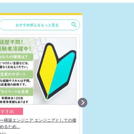
search
おすすめ求人をもっと見る

おすすめ
おすすめ
ー構築エンジニア エンジニアとしての価
ネットワークエンジニア
めるため...
大手通信キャ...