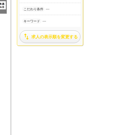
---
こだわり条件
---
キーワード

求人の表示順を変更する