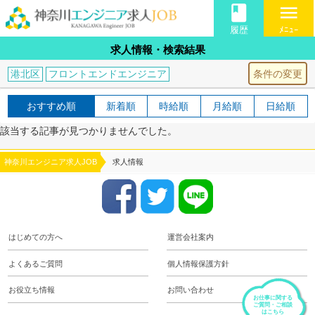
book
menu
履歴
ﾒﾆｭｰ
求人情報・検索結果
条件の変更
港北区
フロントエンドエンジニア
おすすめ順
新着順
時給順
月給順
日給順
該当する記事が見つかりませんでした。
神奈川エンジニア求人JOB
求人情報
はじめての方へ
運営会社案内
よくあるご質問
個人情報保護方針
お役立ち情報
お問い合わせ
お仕事に関する
ご質問・ご相談
はこちら