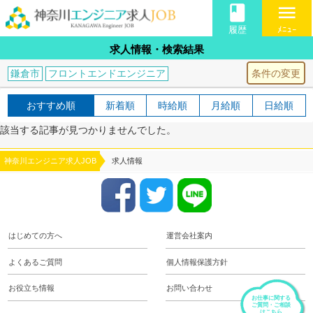
book
menu
履歴
ﾒﾆｭｰ
求人情報・検索結果
条件の変更
鎌倉市
フロントエンドエンジニア
おすすめ順
新着順
時給順
月給順
日給順
該当する記事が見つかりませんでした。
神奈川エンジニア求人JOB
求人情報
はじめての方へ
運営会社案内
よくあるご質問
個人情報保護方針
お役立ち情報
お問い合わせ
お仕事に関する
ご質問・ご相談
はこちら