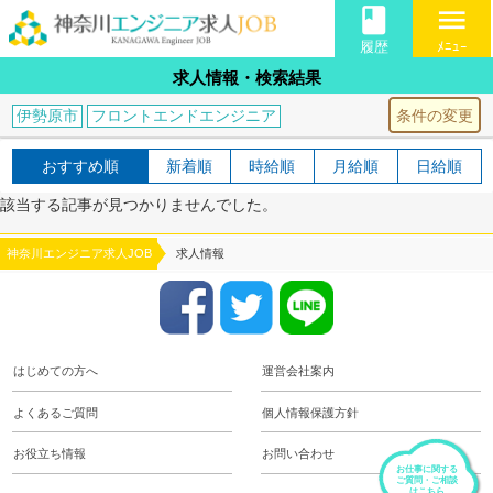
book
menu
履歴
ﾒﾆｭｰ
求人情報・検索結果
条件の変更
伊勢原市
フロントエンドエンジニア
おすすめ順
新着順
時給順
月給順
日給順
該当する記事が見つかりませんでした。
神奈川エンジニア求人JOB
求人情報
はじめての方へ
運営会社案内
よくあるご質問
個人情報保護方針
お役立ち情報
お問い合わせ
お仕事に関する
ご質問・ご相談
はこちら