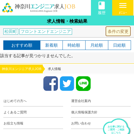
book
menu
履歴
ﾒﾆｭｰ
求人情報・検索結果
条件の変更
松田町
フロントエンドエンジニア
おすすめ順
新着順
時給順
月給順
日給順
該当する記事が見つかりませんでした。
神奈川エンジニア求人JOB
求人情報
はじめての方へ
運営会社案内
よくあるご質問
個人情報保護方針
お役立ち情報
お問い合わせ
お仕事に関する
ご質問・ご相談
はこちら