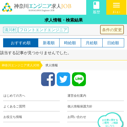
book
menu
履歴
ﾒﾆｭｰ
求人情報・検索結果
条件の変更
清川村
フロントエンドエンジニア
おすすめ順
新着順
時給順
月給順
日給順
該当する記事が見つかりませんでした。
神奈川エンジニア求人JOB
求人情報
はじめての方へ
運営会社案内
よくあるご質問
個人情報保護方針
お役立ち情報
お問い合わせ
お仕事に関する
ご質問・ご相談
はこちら