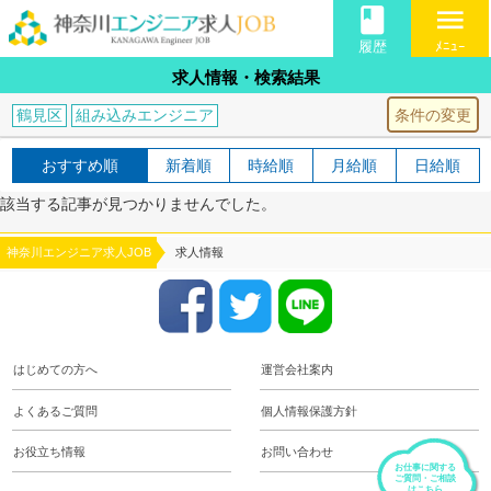
book
menu
履歴
ﾒﾆｭｰ
求人情報・検索結果
条件の変更
鶴見区
組み込みエンジニア
おすすめ順
新着順
時給順
月給順
日給順
該当する記事が見つかりませんでした。
神奈川エンジニア求人JOB
求人情報
はじめての方へ
運営会社案内
よくあるご質問
個人情報保護方針
お役立ち情報
お問い合わせ
お仕事に関する
ご質問・ご相談
はこちら