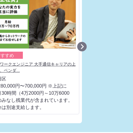

おすすめ
おすすめ
ワークエンジニア 大手通信キャリアの上
サーバエンジニア プロジ
、ベンダ...
通信キャリアの...
田区
千代田区
80,000円〜700,000円 ※上記に
月給 280,000円〜700
30時間（4万2000円～10万6000
は、月30時間（4万200
のみなし残業代が含まれています。
円）のみなし残業代が
分は別途支給します。
超過分は別途支給しま