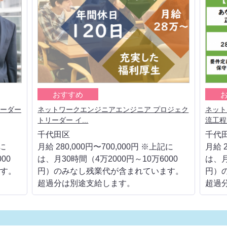
おすすめ
リーダー
ネットワークエンジニアエンジニア プロジェク
ネット
トリーダー イ...
流工程
千代田区
千代
記に
月給 280,000円〜700,000円 ※上記に
月給 2
00
は、月30時間（4万2000円～10万6000
は、月
す。
円）のみなし残業代が含まれています。
円）
超過分は別途支給します。
超過