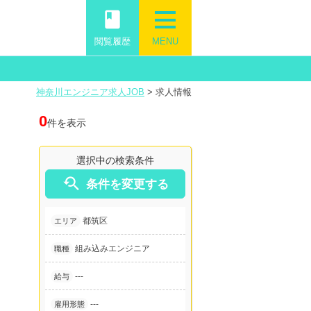
book
閲覧履歴
MENU
神奈川エンジニア求人JOB
>
求人情報
0
件を表示
選択中の検索条件

条件を変更する
都筑区
エリア
組み込みエンジニア
職種
---
給与
---
雇用形態