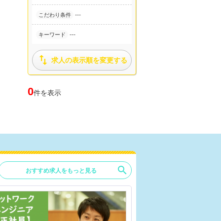
---
こだわり条件
---
キーワード

求人の表示順を変更する
0
件を表示
search
おすすめ求人をもっと見る