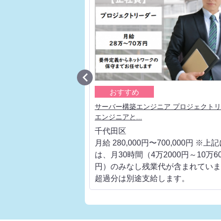

おすすめ
 大手通信キャリアの上流
サーバー構築エンジニア プロジェクト
エンジニアと...
千代田区
700,000円 ※上記に
月給 280,000円〜700,000円 ※上
000円～10万6000
は、月30時間（4万2000円～10万60
代が含まれています。
円）のみなし残業代が含まれていま
します。
超過分は別途支給します。